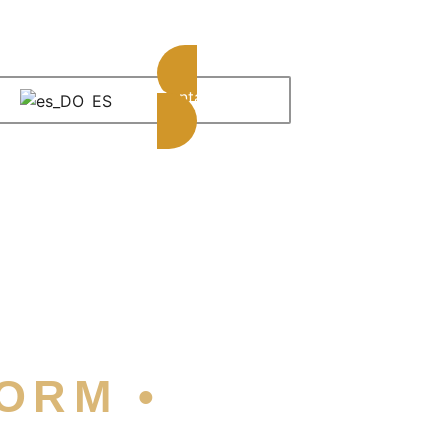
Contáctanos
ES
ORM •