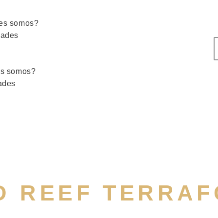
es somos?
dades
s somos?
ades
D REEF TERRAF