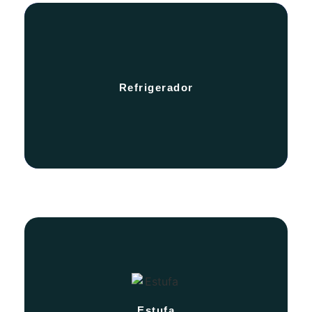
Nuestros apartamentos se encuentran
Refrigerador
equipados con un refrigerador
Nuestros apartamentos encuentran
equipados con una estufa
Estufa