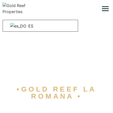
ES
•GOLD REEF LA
ROMANA •