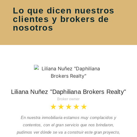
Lo que dicen nuestros
clientes y brokers de
nosotros
Liliana Nuñez "Daphiliana Brokers Realty"
Broker owner
★
★
★
★
★
En nuestra inmobiliaria estamos muy complacidos y
contentos, con el gran servicio que nos brindaron,
pudimos ver dónde se va a construir este gran proyecto,