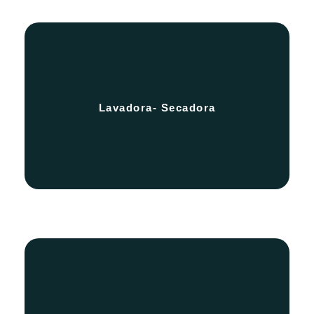
Nuestros apartamentos cuentan con una
Lavadora- Secadora
unidad de lavadora y secadora
Nuestros apartamentos cuentan con un