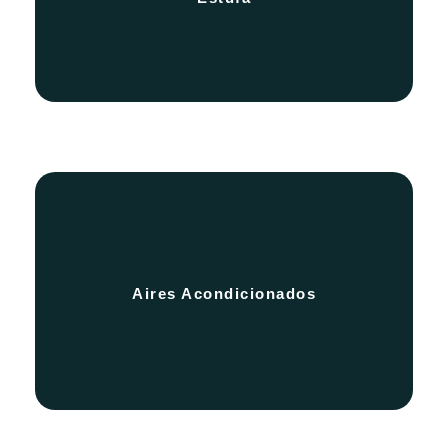
Nuestros apartamentos se encuentran
3 Aires acondicionados
equipados con
Aires Acondicionados
y sala)
(Habitaciones